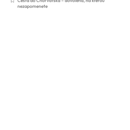
Cesta do Chorvatska – dovolená, na kterou
nezapomenete