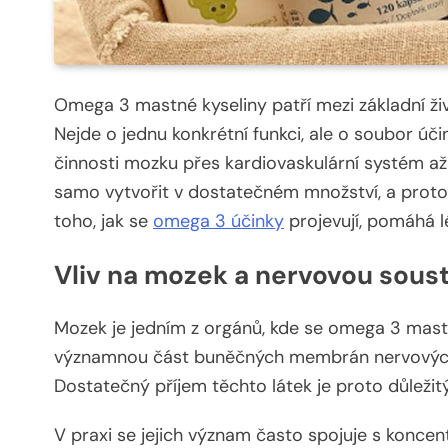
Omega 3 mastné kyseliny patří mezi základní živi
Nejde o jednu konkrétní funkci, ale o soubor úči
činnosti mozku přes kardiovaskulární systém až p
samo vytvořit v dostatečném množství, a proto j
toho, jak se
omega 3 účinky
projevují, pomáhá l
Vliv na mozek a nervovou sous
Mozek je jedním z orgánů, kde se omega 3 mastné
významnou část buněčných membrán nervových bu
Dostatečný příjem těchto látek je proto důležitý 
V praxi se jejich význam často spojuje s koncen