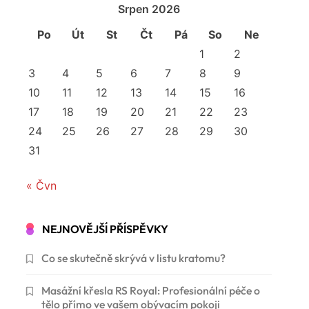
Srpen 2026
Po
Út
St
Čt
Pá
So
Ne
1
2
3
4
5
6
7
8
9
10
11
12
13
14
15
16
17
18
19
20
21
22
23
24
25
26
27
28
29
30
31
« Čvn
NEJNOVĚJŠÍ PŘÍSPĚVKY
Co se skutečně skrývá v listu kratomu?
Masážní křesla RS Royal: Profesionální péče o
tělo přímo ve vašem obývacím pokoji