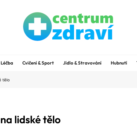
Centrum zdraví
Zdroj Vašeho Zdraví Na Dosah Ruky
Léčba
Cvičení & Sport
Jídlo & Stravování
Hubnutí
é tělo
na lidské tělo