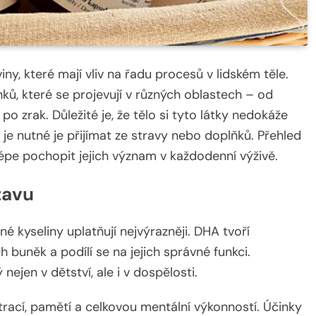
ny, které mají vliv na řadu procesů v lidském těle.
nků, které se projevují v různých oblastech – od
o zrak. Důležité je, že tělo si tyto látky nedokáže
e nutné je přijímat ze stravy nebo doplňků. Přehled
épe pochopit jejich význam v každodenní výživě.
tavu
 kyseliny uplatňují nejvýrazněji. DHA tvoří
něk a podílí se na jejich správné funkci.
nejen v dětství, ale i v dospělosti.
trací, pamětí a celkovou mentální výkonností. Účinky