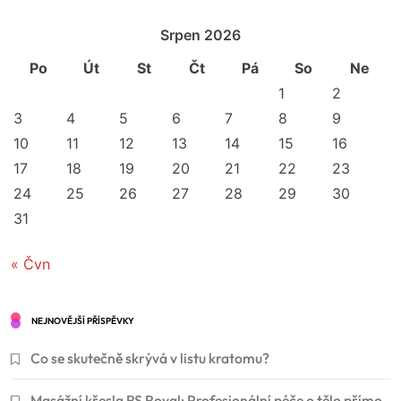
Srpen 2026
Po
Út
St
Čt
Pá
So
Ne
1
2
3
4
5
6
7
8
9
10
11
12
13
14
15
16
17
18
19
20
21
22
23
24
25
26
27
28
29
30
31
« Čvn
NEJNOVĚJŠÍ PŘÍSPĚVKY
Co se skutečně skrývá v listu kratomu?
Masážní křesla RS Royal: Profesionální péče o tělo přímo