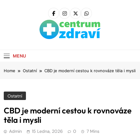
Skip
to
content
Centrum zdraví
Zdroj Vašeho Zdraví Na Dosah Ruky
MENU
Home
Ostatní
CBD je moderní cestou k rovnováze těla i mysli
Ostatní
CBD je moderní cestou k rovnováze
těla i mysli
Admin
15 Ledna, 2026
0
7 Mins