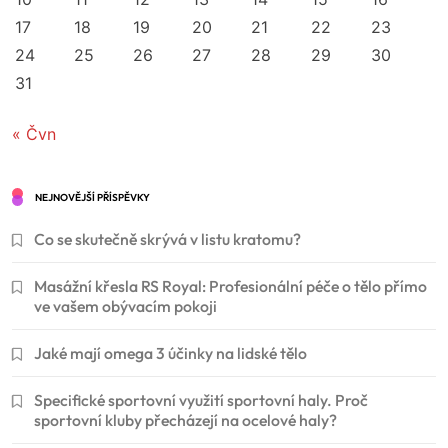
17
18
19
20
21
22
23
24
25
26
27
28
29
30
31
« Čvn
NEJNOVĚJŠÍ PŘÍSPĚVKY
Co se skutečně skrývá v listu kratomu?
Masážní křesla RS Royal: Profesionální péče o tělo přímo
ve vašem obývacím pokoji
Jaké mají omega 3 účinky na lidské tělo
Specifické sportovní využití sportovní haly. Proč
sportovní kluby přecházejí na ocelové haly?