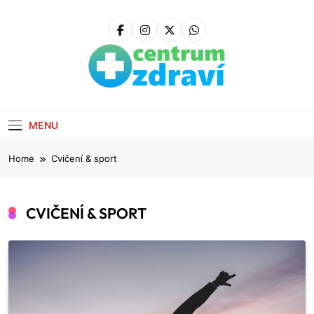
Skip
to
content
Centrum zdraví
Zdroj Vašeho Zdraví Na Dosah Ruky
MENU
Home
Cvičení & sport
CVIČENÍ & SPORT