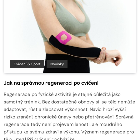
Cvičení & Sport
Novinky
Jak na správnou regeneraci po cvičení
Regenerace po fyzické aktivitě je stejně důležitá jako
samotný trénink. Bez dostatečné obnovy sil se tělo nemůže
adaptovat, růst a zlepšovat výkonnost. Navíc hrozí vyšší
riziko zranění, chronické únavy nebo přetrénování. Správná
regenerace tedy není projevem lenosti, ale moudrého
přístupu ke svému zdraví a výkonu. Význam regenerace pro
tělo i mysl Při cvičení dochází ke…