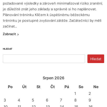
požadované výsledky a zároveň minimalizoval riziko zranění,
je důležité znát jeho základy a správně si ho naplánovat.
Plánování tréninku Klíčem k úspěšnému běžeckému
tréninku je postupné zvyšování zátěže. Začátečníci by měli
začínat…
Zobrazit
HLEDAT
Hledat
Srpen 2026
Po
Út
St
Čt
Pá
So
Ne
1
2
3
4
5
6
7
8
9
10
11
12
13
14
15
16